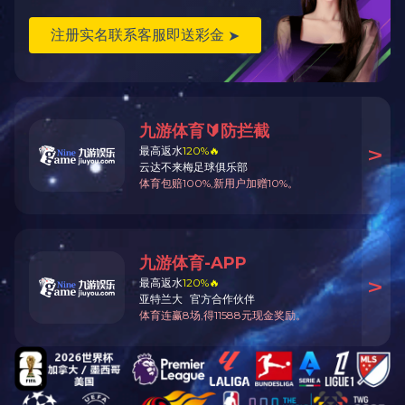
无限长指接生产线
MSK-4竹
MFX200双轴木屋卧式铣槽机
MJ-J20