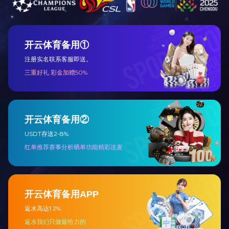
最大加工宽度：160mm
电机总功率：14.5KW
机床外型尺寸：2M×1.6M×2M
上一篇：
黑龙江木屋新型开槽机
下一篇：
黑龙江MJ-J206气动角度截锯
星空（中国）
新闻资讯
About
News
公司简介
公司动态
企业文化
行业动态