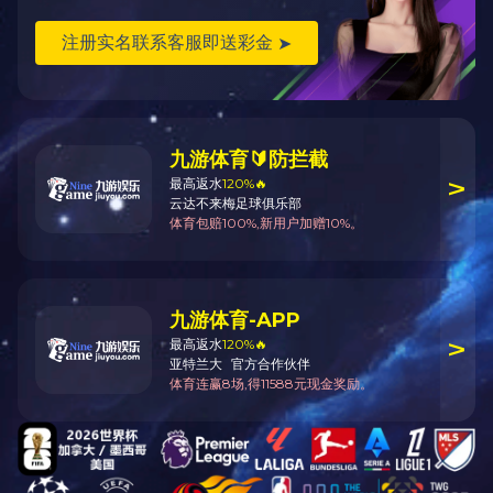
最大
加
分
主电
外形尺寸(
上一篇：
单板指接机
下一篇：
单板砂光机