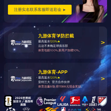
最大加工尺
最大加工厚
最大榫槽长
主轴最高转
木工铣床、钻床
型号
寸
度
度
速
类
(mm)
(mm)
(mm)
(r.p.m)
(
镂铣机
MX505
40
1600
800×700
9000
镂铣机
MX507
80
(台面）
18000
上一篇：
镂铣机
下一篇：
单头直榫开榫机